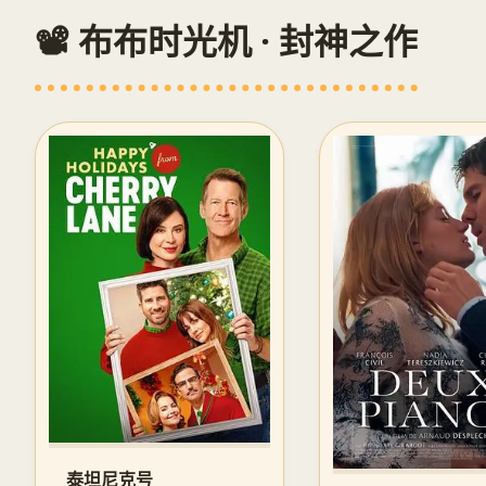
📽️ 布布时光机 · 封神之作
泰坦尼克号