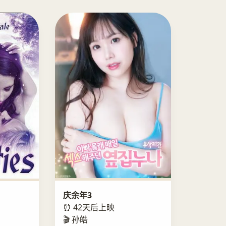
庆余年3
⏰ 42天后上映
🎬 孙皓