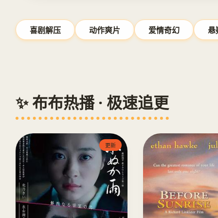
喜剧解压
动作爽片
爱情奇幻
悬
✨ 布布热播 · 极速追更
更新