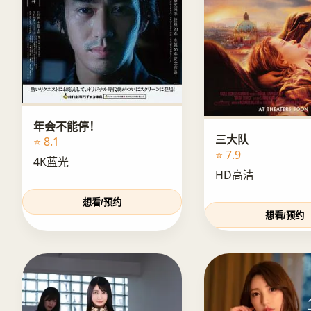
年会不能停！
三大队
⭐ 8.1
⭐ 7.9
4K蓝光
HD高清
想看/预约
想看/预约