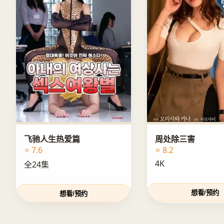
飞驰人生热爱篇
周处除三害
⭐ 7.6
⭐ 8.2
4K
全24集
想看/预约
想看/预约