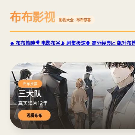
布布影视
影视大全 · 布布惊喜
🔥 布布热映
🎥 电影布谷
📡 剧集极速
🍿 高分经典
📈 飙升布
布布推荐
三大队
真实追凶12年
观看布布