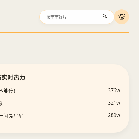
🐻
🔍
布布实时热力
376w
会不能停！
河3
321w
队
289w
闪一闪亮星星