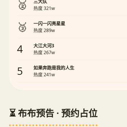
🥈
三大队
热度 321w
🥉
一闪一闪亮星星
热度 289w
4
大江大河3
热度 267w
5
如果奔跑是我的人生
热度 241w
⏳ 布布预告 · 预约占位