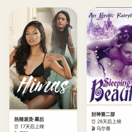
封神第二部
热辣滚烫·幕后
⏰ 28天后上映
⏰ 17天后上映
🎬 乌尔善