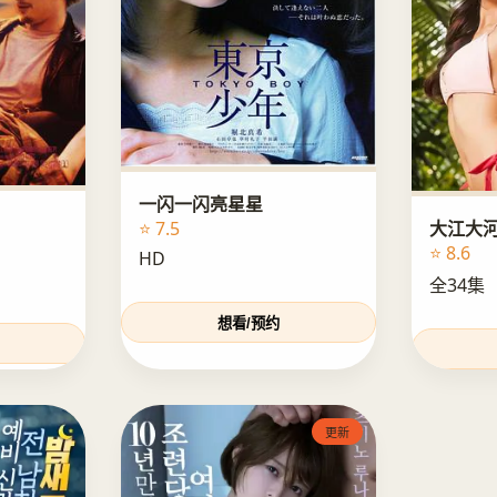
一闪一闪亮星星
大江大河
⭐ 7.5
⭐ 8.6
HD
全34集
想看/预约
更新